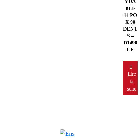
YDA
BLE
14 PO
X 90
DENT
S –
D1490
CF
Lire
la
suite