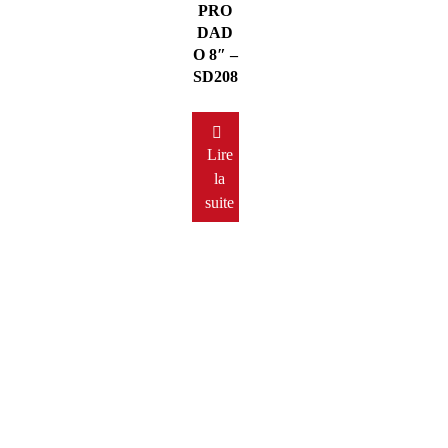
PRO
DAD
O 8″ –
SD208
Lire
la
suite