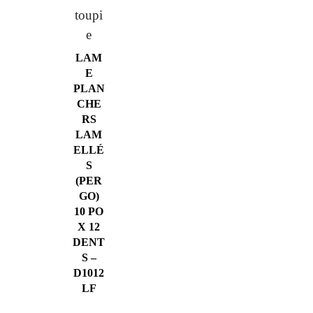
toupi
e
LAM
E
PLAN
CHE
RS
LAM
ELLÉ
S
(PER
GO)
10 PO
X 12
DENT
S –
D1012
LF