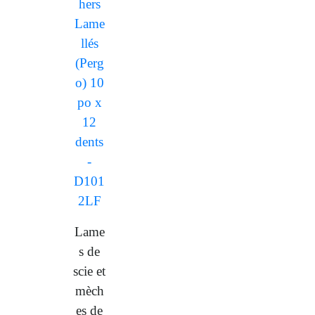
Lame
s de
scie et
mèch
es de