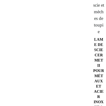
scie et
mèch
es de
toupi
e
LAM
E DE
SCIE
CER
MET
II
POUR
MÉT
AUX
ET
ACIE
R
INOX