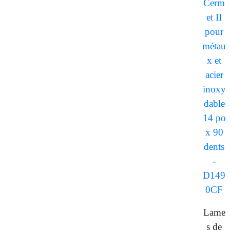
Lame
s de