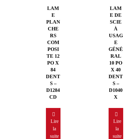
LAM
LAM
E
E DE
PLAN
SCIE
CHE
À
RS
USAG
COM
E
POSI
GÉNÉ
TE 12
RAL
PO X
10 PO
84
X 40
DENT
DENT
S –
S –
D1284
D1040
CD
X
Lire
Lire
la
la
suite
suite