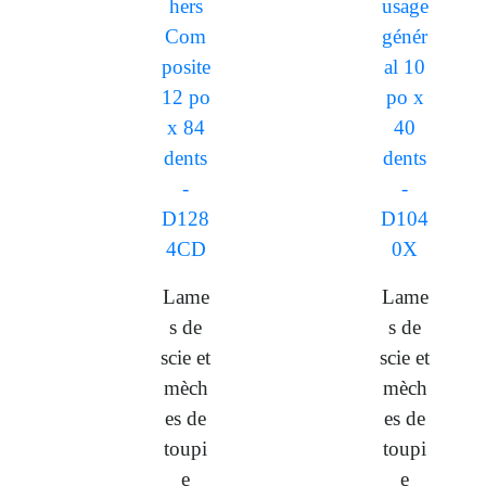
Lame
Lame
s de
s de
scie et
scie et
mèch
mèch
es de
es de
toupi
toupi
e
e