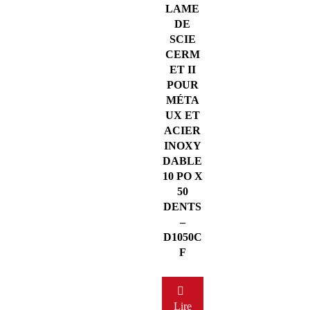
LAME
DE
SCIE
CERM
ET II
POUR
MÉTA
UX ET
ACIER
INOXY
DABLE
10 PO X
50
DENTS
–
D1050C
F
Lire