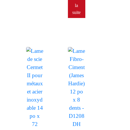
la
suite