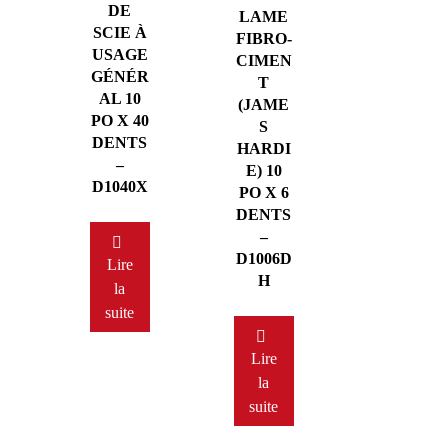
DE
LAME
SCIE À
FIBRO-
USAGE
CIMEN
GÉNÉR
T
AL 10
(JAME
PO X 40
S
DENTS
HARDI
–
E) 10
D1040X
PO X 6
DENTS
–
D1006D
Lire
H
la
suite
Lire
la
suite