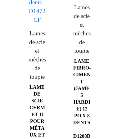
Lames
de scie
et
Lames
mèches
de scie
de
et
toupie
mèches
LAME
de
FIBRO-
CIMEN
toupie
T
LAME
(JAME
DE
S
SCIE
HARDI
CERM
E) 12
ET II
PO X 8
POUR
DENTS
MÉTA
–
UX ET
D1208D