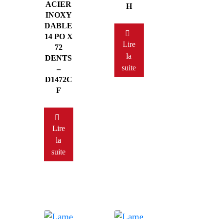
ACIER
H
INOXY
DABLE
14 PO X
Lire
72
la
DENTS
suite
–
D1472C
F
Lire
la
suite