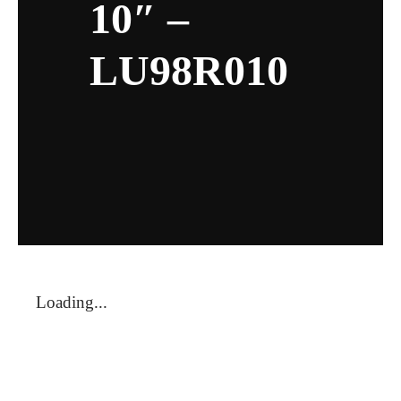
10″ –
LU98R010
Loading...