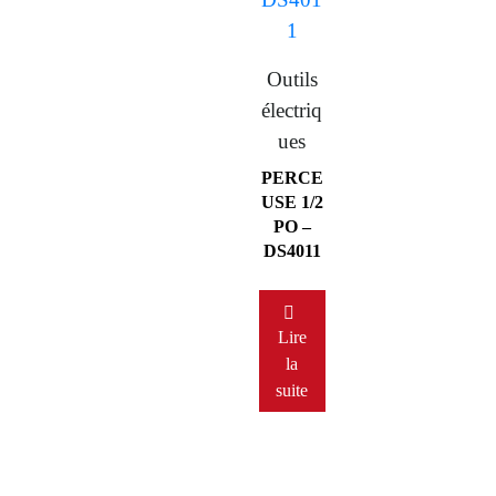
Outils
électriq
ues
PERCE
USE 1/2
PO –
DS4011
Lire
la
suite