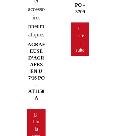
et
PO –
accesso
3709
ires
pneum
atiques
Lire
la
AGRAF
suite
EUSE
D’AGR
AFES
EN U
7/16 PO
–
AT1150
A
Lire
la