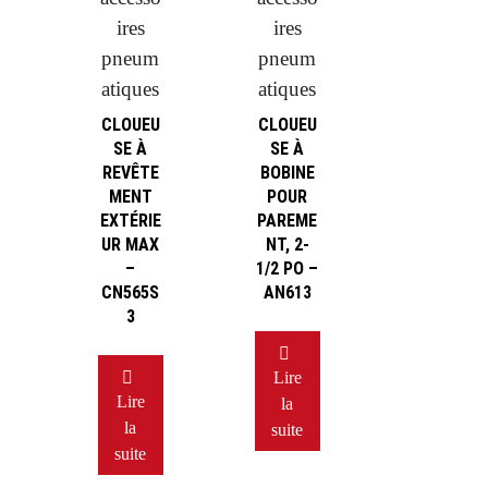
ires
ires
pneum
pneum
atiques
atiques
CLOUEU
CLOUEU
SE À
SE À
REVÊTE
BOBINE
MENT
POUR
EXTÉRIE
PAREME
UR MAX
NT, 2-
–
1/2 PO –
CN565S
AN613
3
Lire
Lire
la
la
suite
suite