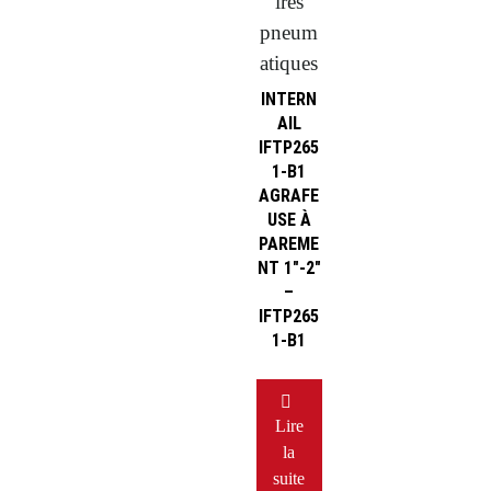
ires
pneum
atiques
INTERN
AIL
IFTP265
1-B1
AGRAFE
USE À
PAREME
NT 1″-2″
–
IFTP265
1-B1
Lire
la
suite