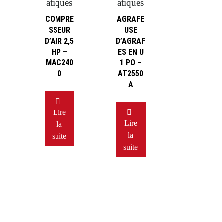
atiques
atiques
COMPRE
AGRAFE
SSEUR
USE
D’AIR 2,5
D’AGRAF
HP –
ES EN U
MAC240
1 PO –
0
AT2550
A
Lire
Lire
la
la
suite
suite