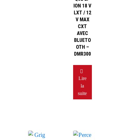
ION 18 V
LXT / 12
V MAX
CXT
AVEC
BLUETO
OTH –
DMR300
Lire
la
suite