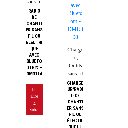
sans fil
RADIO
DE
CHANTI
ER SANS
FIL OU
ÉLECTRI
QUE
Charge
AVEC
ur,
BLUETO
Outils
OTH® –
sans fil
DMR114
CHARGE
UR/RADI
O DE
Lire
CHANTI
la
ER SANS
suite
FIL OU
ÉLECTRI
QUE LI-