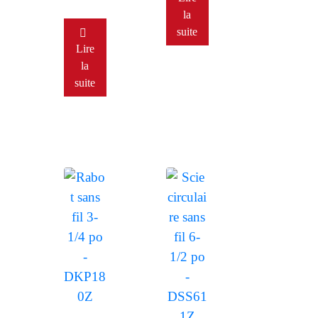
la
suite
Lire
la
suite