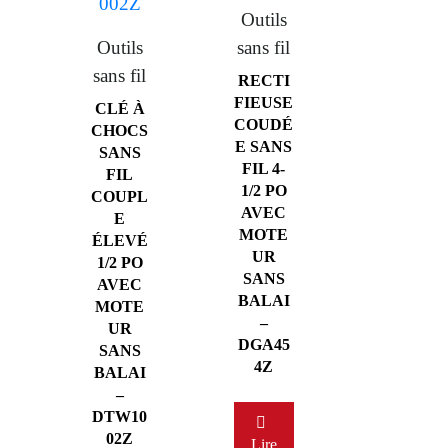
Outils
Outils
sans fil
sans fil
RECTI
FIEUSE
CLÉ À
COUDÉ
CHOCS
E SANS
SANS
FIL 4-
FIL
1/2 PO
COUPL
AVEC
E
MOTE
ÉLEVÉ
UR
1/2 PO
SANS
AVEC
BALAI
MOTE
–
UR
DGA45
SANS
4Z
BALAI
–
DTW10
02Z
Lire