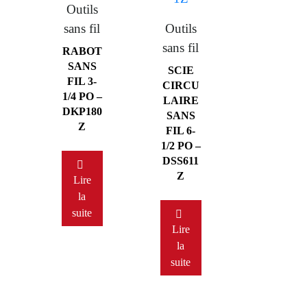
Outils
sans fil
Outils
sans fil
RABOT
SANS
SCIE
FIL 3-
CIRCU
1/4 PO –
LAIRE
DKP180
SANS
Z
FIL 6-
1/2 PO –
DSS611
Z
Lire
la
suite
Lire
la
suite