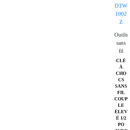
Outils
sans
fil
CLÉ
À
CHO
CS
SANS
FIL
COUP
LE
ÉLEV
É 1/2
PO