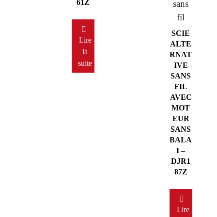
61Z
sans
fil
SCIE
Lire
ALTE
la
RNAT
suite
IVE
SANS
FIL
AVEC
MOT
EUR
SANS
BALA
I –
DJR1
87Z
Lire