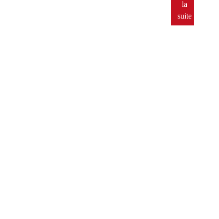
la
suite