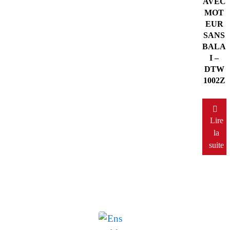
AVEC
MOT
EUR
SANS
BALA
I –
DTW
1002Z
Lire
la
suite