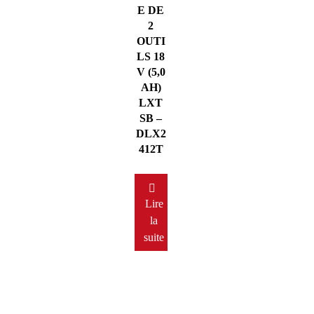
E DE
2
OUTI
LS 18
V (5,0
AH)
LXT
SB –
DLX2
412T
Lire
la
suite