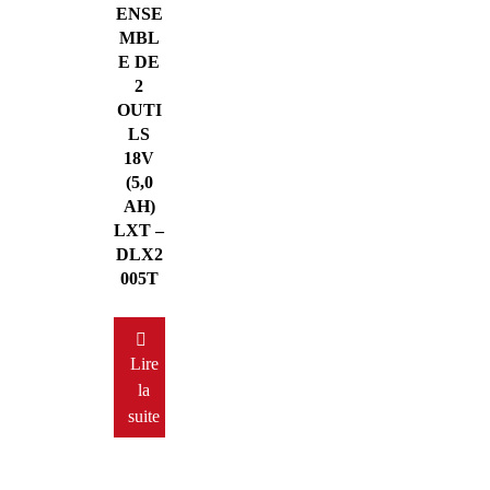
ENSE
MBL
E DE
2
OUTI
LS
18V
(5,0
AH)
LXT –
DLX2
005T
Lire
la
suite