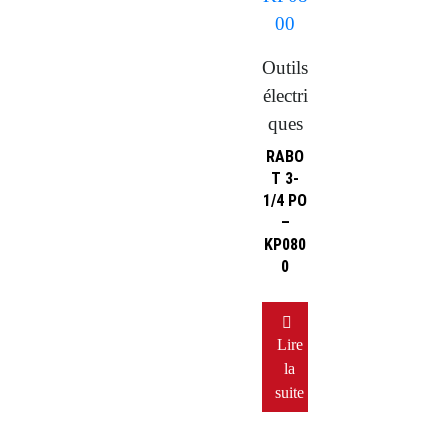
Outils
électri
ques
RABO
T 3-
1/4 PO
–
KP080
0
Lire
la
suite