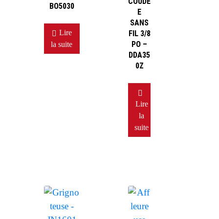
COUDÉ
BO5030
E
SANS
Lire
FIL 3/8
PO –
la suite
DDA35
0Z
Lire
la
suite