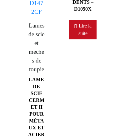
DENTS –
D1050X
Lames
Lire la
suite
de scie
et
mèche
s de
toupie
LAME
DE
SCIE
CERM
ET II
POUR
MÉTA
UX ET
ACIER