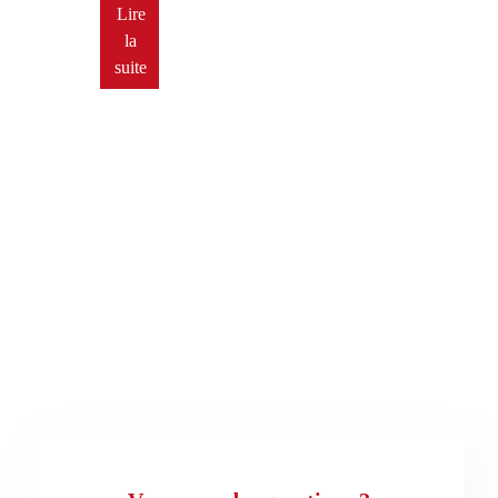
Lire
la
suite