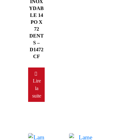
INOX
YDAB
LE 14
PO X
72
DENT
S –
D1472
CF
Lire
la
suite