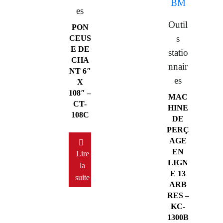
es
Outil
PON
s
CEUS
E DE
statio
CHA
nnair
NT 6″
es
X
108″ –
MAC
CT-
HINE
108C
DE
PERÇ
AGE
EN
Lire
LIGN
la
E 13
suite
ARB
RES –
KC-
1300B