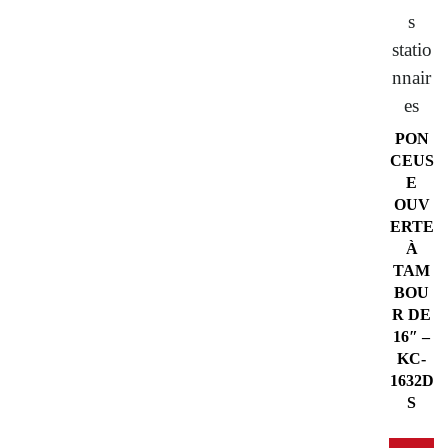
s
statio
nnair
es
PON
CEUS
E
OUV
ERTE
À
TAM
BOU
R DE
16″ –
KC-
1632D
S