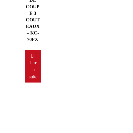
DE
COUP
E 3
COUT
EAUX
– KC-
70FX
Lire
la
suite