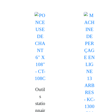
Outil
s
statio
nnair