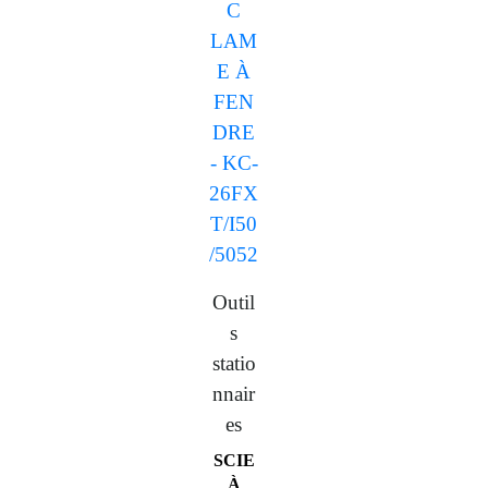
Outil
s
statio
nnair
es
SCIE
À