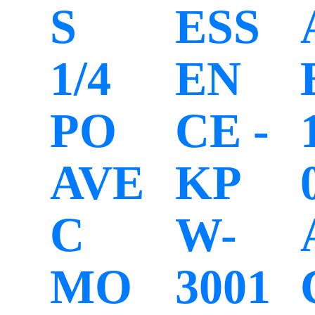
S
ESS
1/4
EN
PO
CE -
AVE
KP
C
W-
MO
3001