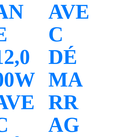
AN
AVE
E
C
12,0
DÉ
00W
MA
AVE
RR
C
AG