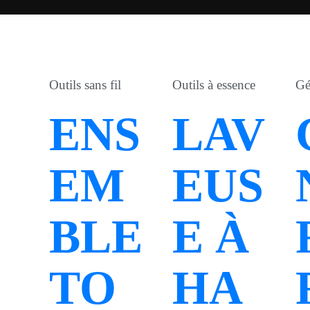
Outils sans fil
Outils à essence
Gé
ENS
LAV
EM
EUS
BLE
E À
TO
HA