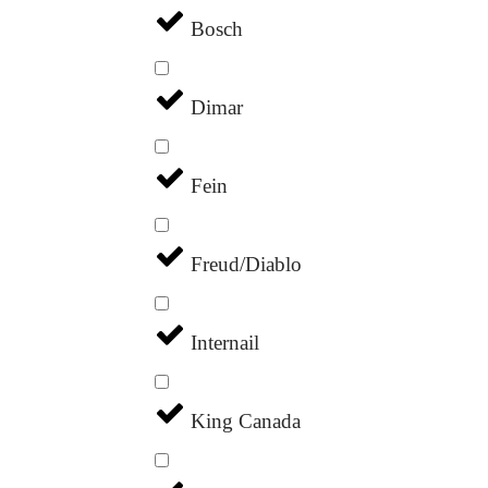
Bosch
Dimar
Fein
Freud/Diablo
Internail
King Canada