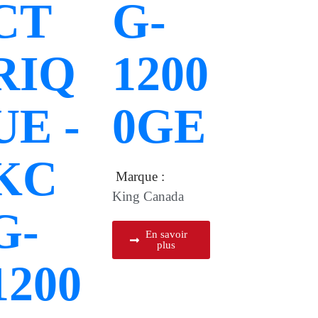
CT
G-
RIQ
1200
UE -
0GE
KC
Marque :
King Canada
G-
En savoir
plus
1200