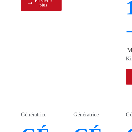
En savoir
plus
M
Ki
Génératrice
Génératrice
Gé