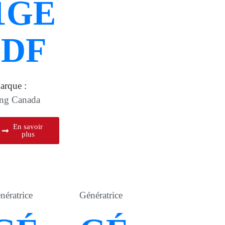
1GE
-DF
arque :
ng Canada
En savoir
plus
nératrice
Génératrice