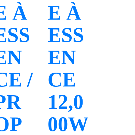
E À
E À
ESS
ESS
EN
EN
CE /
CE
PR
12,0
OP
00W