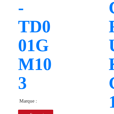
-
TD0
01G
M10
3
Marque :