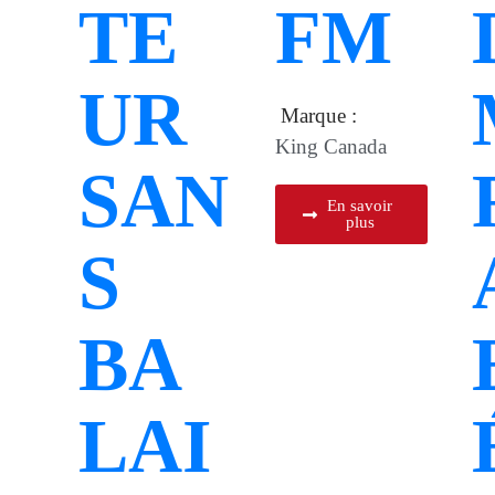
TE
FM
UR
Marque :
King Canada
SAN
En savoir
plus
S
BA
LAI