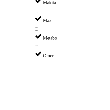
Makita
Max
Metabo
Omer