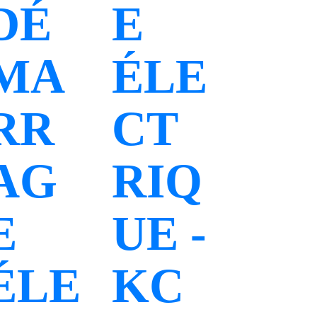
DÉ
E
MA
ÉLE
RR
CT
AG
RIQ
E
UE -
ÉLE
KC