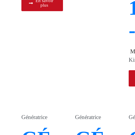
En savoir
plus
M
Ki
Génératrice
Génératrice
Gé