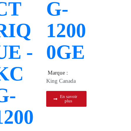
CT
G-
RIQ
1200
UE -
0GE
KC
Marque :
King Canada
G-
En savoir
plus
1200