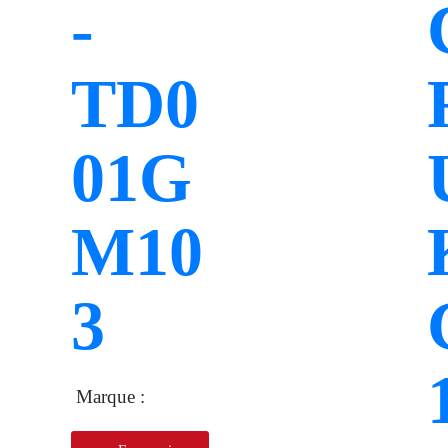
-
TD0
01G
M10
3
Marque :