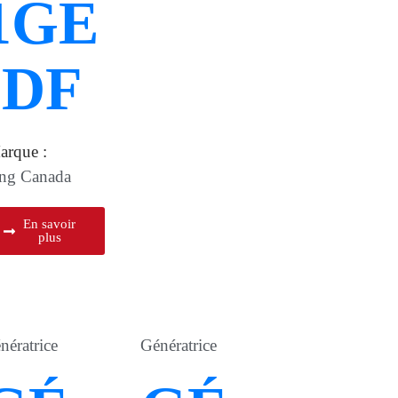
1GE
-DF
arque :
ng Canada
En savoir
plus
nératrice
Génératrice