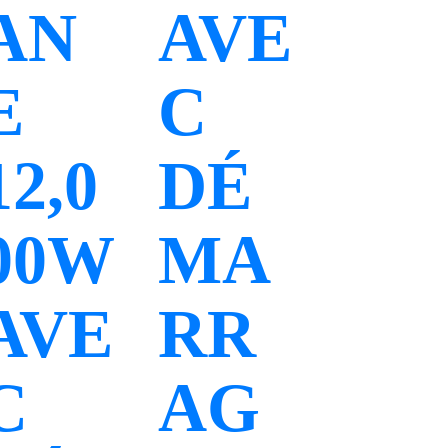
AN
AVE
E
C
12,0
DÉ
00W
MA
AVE
RR
C
AG