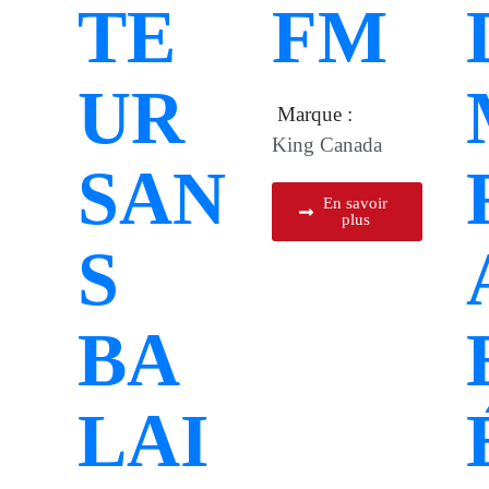
TE
FM
UR
Marque :
King Canada
SAN
En savoir
plus
S
BA
LAI