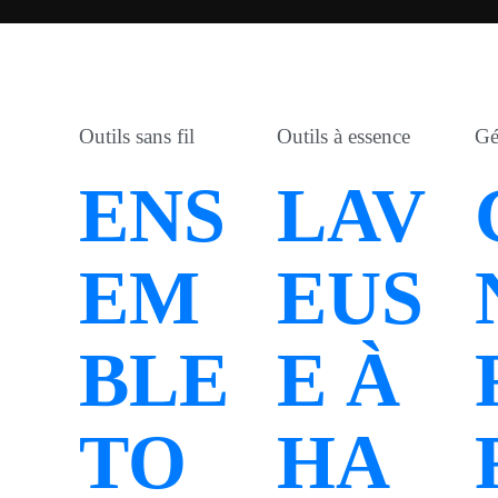
Outils sans fil
Outils à essence
Gé
ENS
LAV
EM
EUS
BLE
E À
TO
HA