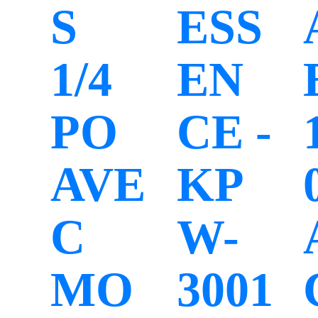
S
ESS
1/4
EN
PO
CE -
AVE
KP
C
W-
MO
3001