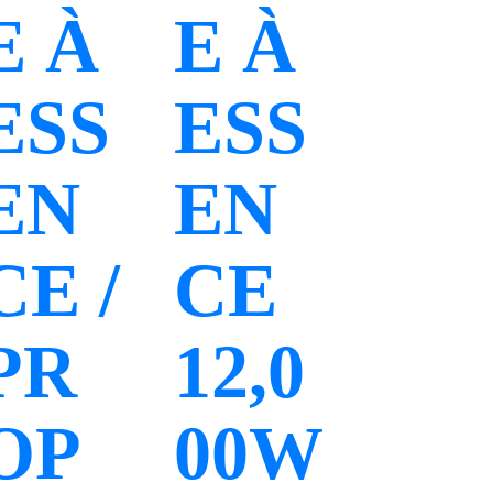
E À
E À
ESS
ESS
EN
EN
CE /
CE
PR
12,0
OP
00W