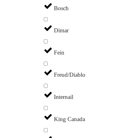
Bosch
Dimar
Fein
Freud/Diablo
Internail
King Canada