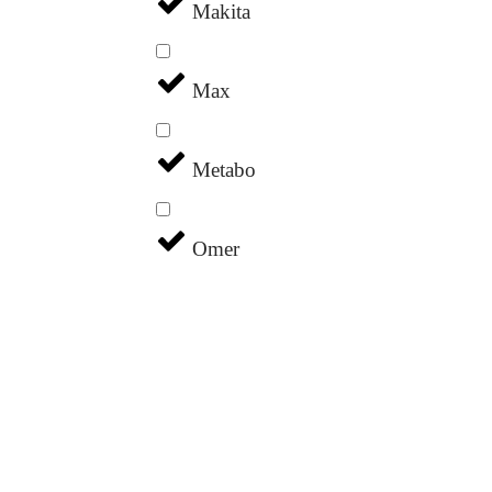
Makita
Max
Metabo
Omer