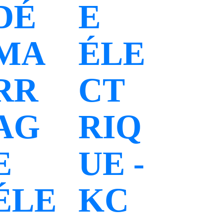
DÉ
E
MA
ÉLE
RR
CT
AG
RIQ
E
UE -
ÉLE
KC